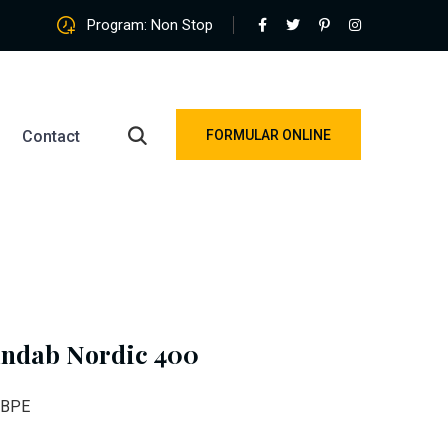
Program: Non Stop
Contact
FORMULAR ONLINE
indab Nordic 400
 HBPE