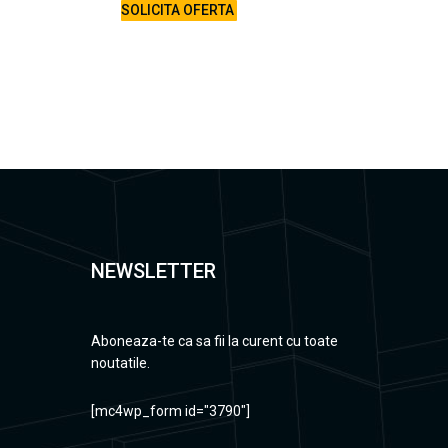
SOLICITA OFERTA
NEWSLETTER
Aboneaza-te ca sa fii la curent cu toate
noutatile.
[mc4wp_form id="3790"]