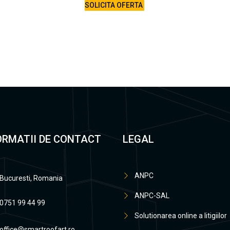
SOLICITA OFERTA
ORMATII DE CONTACT
LEGAL
ANPC
Bucuresti, Romania
ANPC-SAL
0751 99 44 99
Solutionarea online a litigiilor
office@smartroofart.ro