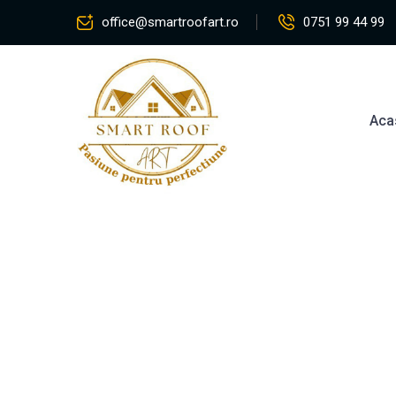
office@smartroofart.ro
0751 99 44 99
Aca