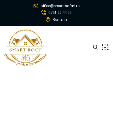
office@smartroofart.ro
0751 99 44 99
Romania